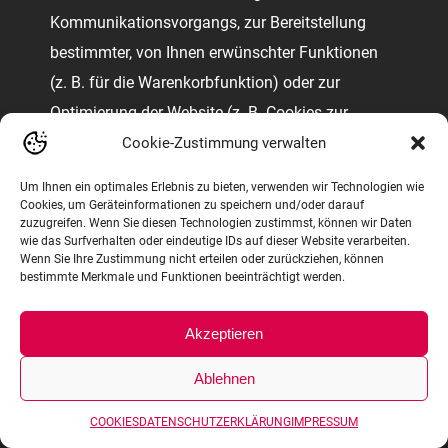
Kommunikationsvorgangs, zur Bereitstellung
bestimmter, von Ihnen erwünschter Funktionen
(z. B. für die Warenkorbfunktion) oder zur
Optimierung der Website (z. B. Cookies zur
Messung des Webpublikums) erforderlich sind
Cookie-Zustimmung verwalten
(notwendige Cookies), werden auf Grundlage von
Um Ihnen ein optimales Erlebnis zu bieten, verwenden wir Technologien wie
Art. 6 Abs. 1 lit. f DSGVO gespeichert, sofern
Cookies, um Geräteinformationen zu speichern und/oder darauf
zuzugreifen. Wenn Sie diesen Technologien zustimmst, können wir Daten
keine andere Rechtsgrundlage angegeben wird.
wie das Surfverhalten oder eindeutige IDs auf dieser Website verarbeiten.
Wenn Sie Ihre Zustimmung nicht erteilen oder zurückziehen, können
Der Websitebetreiber hat ein berechtigtes
bestimmte Merkmale und Funktionen beeinträchtigt werden.
Interesse an der Speicherung von notwendigen
Cookies zur technisch fehlerfreien und
Akzeptieren
optimierten Bereitstellung seiner Dienste. Sofern
Ablehnen
eine Einwilligung zur Speicherung von Cookies
und vergleichbaren
COOKIES
DATENSCHUTZERKLÄRUNG
IMPRESSUM
Wiedererkennungstechnologien abgefragt wurde,